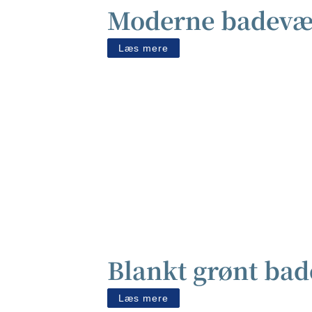
Moderne badevære
Læs mere
Blankt grønt bad
Læs mere