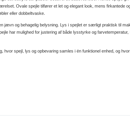
deværelset. Ovale spejle tilfører et let og elegant look, mens firkanted
bler eller dobbeltvaske.
 jævn og behagelig belysning. Lys i spejlet er særligt praktisk til ma
 spejle har mulighed for justering af både lysstyrke og farvetemperatur
ng, hvor spejl, lys og opbevaring samles i én funktionel enhed, og hvo