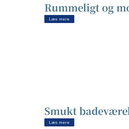
Rummeligt og m
Læs mere
Smukt badeværels
Læs mere