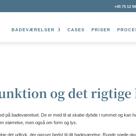
+45 75 12 9
BADEVÆRELSER
CASES
PRISER
PROCE
unktion og det rigtige 
ed på badeværelset. De er med til at skabe dybde i rummet og kan h
n om størrelse, men også om form og lys.
ælge det udtryk, der passer bedst til dit badeværelse. Runde spejle give