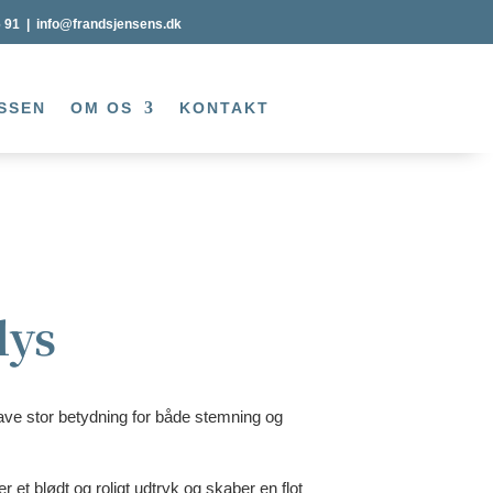
6 91
|
info@frandsjensens.dk
SSEN
OM OS
KONTAKT
lys
ave stor betydning for både stemning og
r et blødt og roligt udtryk og skaber en flot