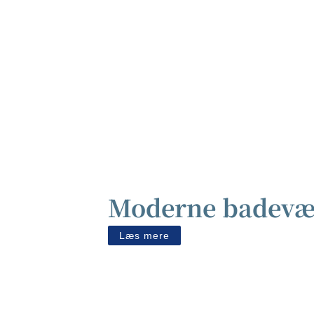
Moderne badevær
Læs mere