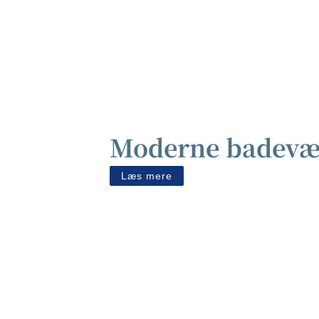
Moderne badevær
Læs mere