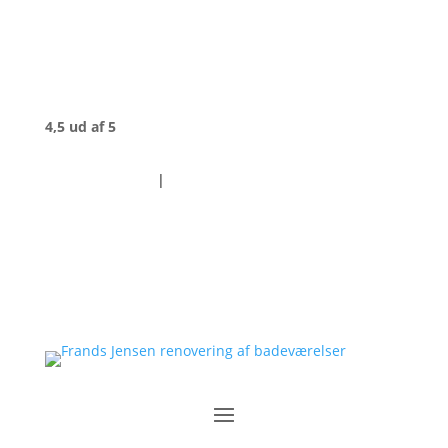
4,5 ud af 5
+45 75 12 96 91
|
info@frandsjensens.dk